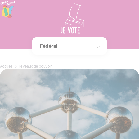
Panneau de gestion des cookies
Fédéral
Europe
Accueil
»
Niveaux de pouvoir
Fédéral
Région
Communauté
Province
Commune