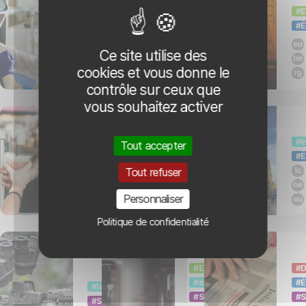
et
de
E
É
développement
la
Enseignement
Environnement
biodiversité
Ce site utilise des
cookies et vous donne le
contrôle sur ceux que
vous souhaitez activer
Job
Formation
T
étudiant
professionnelle
I
Tout accepter
É
et
Économie
Enseignement
Tout refuser
stages
Personnaliser
Politique de confidentialité
Sécurité
Mobilité
C
et
Environnement
D
International
É
défense
International
Services publics
S
Services publics