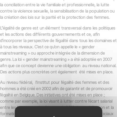
la conciliation entre la vie familiale et professionnelle, la lutte
contre la violence sexuelle, la sensibilisation de la population ou
la création des lois sur la parité et la protection des femmes.
L’’égalité de genre est un élément transversal dans les politiques
et les actions des différents gouvernements et ce, afin
d’incorporer la perspective de l’égalité dans tous les domaines et
à tous les niveaux. C’est ce qu’on appelle le « gender
mainstreaming » ou approche intégrée de la dimension de
genre. La loi « gender mainstreaming » a été adoptée en 2007
afin que ce concept devienne une obligation au niveau national.
Des actions plus concrètes ont également été mises en place.
Au niveau fédéral, l’Institut pour l’égalité des femmes et des
hommes a été créé en 2002 afin de garantir et de promouvoir
l’égalité en Belgique. Des initiatives ont été mises en place ;
comme par exemple, la loi visant à lutter contre l’écart salarial
entre les hommes et les femmes de 2012, la sensibilisation et la
formation autour de la prévention des risques psycho-sociaux