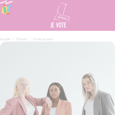
Panneau de gestion des cookies
Accueil
»
Thèmes
»
Droits sociaux