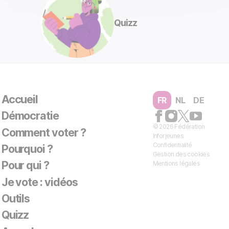
Quizz
Accueil
FR
NL
DE
Démocratie
© 2026 Fédération
Comment voter ?
Inforjeunes
Confidentialité
Pourquoi ?
Gestion des cookies
Pour qui ?
Mentions légales
Je vote : vidéos
Outils
Quizz