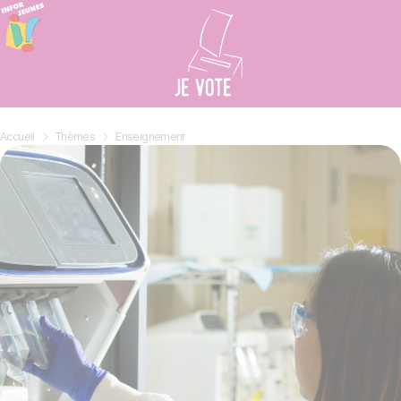
Cookies beheer paneel
Accueil
»
Thèmes
»
Enseignement