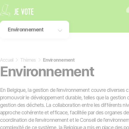
Panneau de gestion des cookies
Environnement
Environnement
Droits sociaux
Accueil
»
Thèmes
»
Environnement
Enseignement
Environnement
International
Économie
Services publics
En Belgique, la gestion de l’environnement couvre diverses
promouvoir le développement durable, telles que la gestion des 
gestion des déchets. La collaboration entre les différents ni
approche cohérente et efficace, facilitée par des organes 
coordination de l’environnement et le Conseil de l’environn
complexité de ce système, la Belgique a mis en place des po