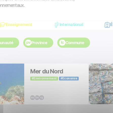
ironnementaux.
Enseignement
International
É
unauté
Province
Commune
Mer du Nord
Environnement
Économie