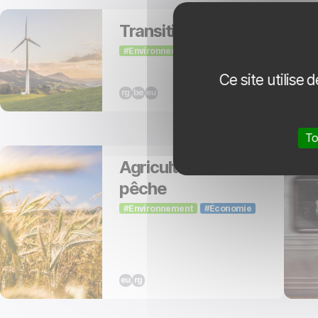
Transition verte
Environnement
Ce site utilise
To
Agriculture et
pêche
Environnement
Économie