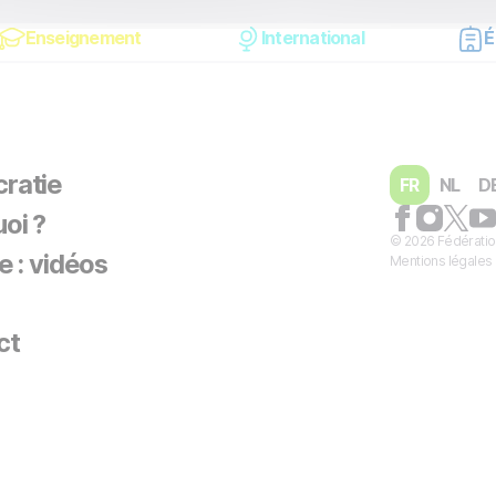
Enseignement
International
É
ratie
FR
NL
D
oi ?
© 2026 Fédératio
e : vidéos
Mentions légales
ct