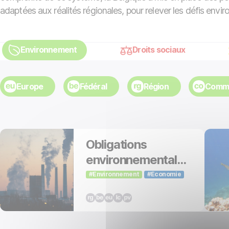
adaptées aux réalités régionales, pour relever les défis env
Environnement
Droits sociaux
Europe
Fédéral
Région
Comm
Obligations
environnementales
des entreprises
Environnement
Économie