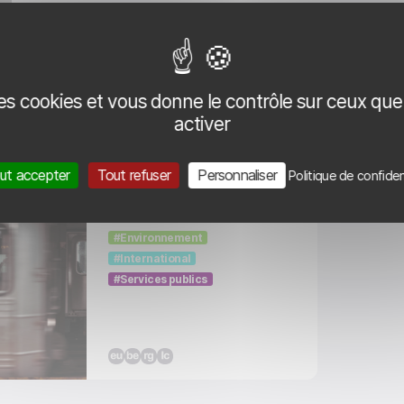
Préservation de la
biodiversité
Environnement
 des cookies et vous donne le contrôle sur ceux qu
activer
ut accepter
Tout refuser
Personnaliser
Politique de confiden
Mobilité
Environnement
International
Services publics