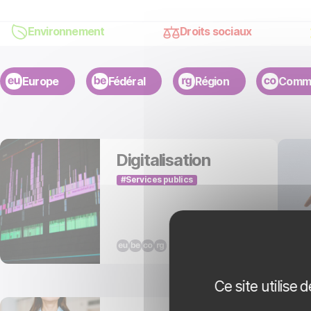
Environnement
Droits sociaux
Europe
Fédéral
Région
Comm
Digitalisation
Services publics
Ce site utilise