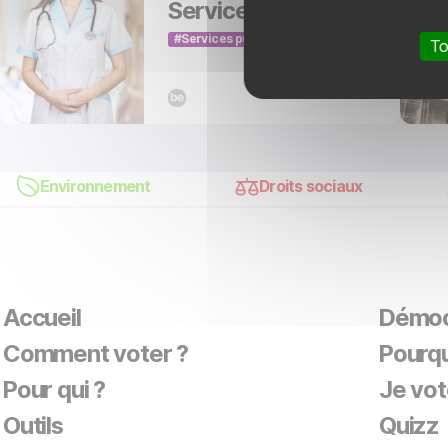
Services de santé
Services publics
To
Environnement
Droits sociaux
Accueil
Démoc
Comment voter ?
Pourqu
Pour qui ?
Je vot
Outils
Quizz