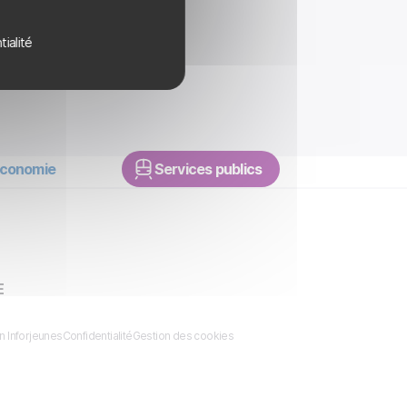
tialité
conomie
Services publics
E
n Inforjeunes
Confidentialité
Gestion des cookies