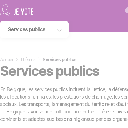
Panneau de gestion des cookies
Services publics
Environnement
Droits sociaux
Accueil
»
Thèmes
»
Services publics
Enseignement
Services publics
International
Économie
Services publics
En Belgique, les services publics incluent la justice, la défens
les allocations familiales, les prestations de chômage, les s
sociaux. Les transports, l’aménagement du territoire et d’au
La Belgique favorise une collaboration entre différents nivea
cohérents et adaptés aux besoins régionaux par des organ