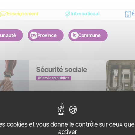
Enseignement
International
É
unauté
Province
Commune
Sécurité sociale
Services publics
 des cookies et vous donne le contrôle sur ceux qu
activer