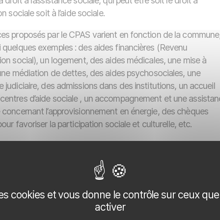
 droit à l’assistance sociale, qui peut être soit le droit à
on sociale soit à l’aide sociale.
ces proposés par le CPAS varient en fonction de la commune
i quelques exemples : des aides financières (Revenu
tion social), un logement, des aides médicales, une mise à
 une médiation de dettes, des aides psychosociales, une
 judiciaire, des admissions dans des institutions, un accueil
centres d’aide sociale , un accompagnement et une assistan
e concernant l’approvisionnement en énergie, des chèques
pour favoriser la participation sociale et culturelle, etc.
es CPAS travaillent au niveau communal, ils sont tous soumi
égislation fédérale et ce, afin de garantir un seuil commun : 
rme et une dignité humaine.
 des cookies et vous donne le contrôle sur ceux qu
activer