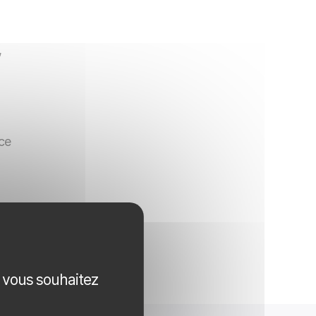
,
ce
s à
une
e vous souhaitez