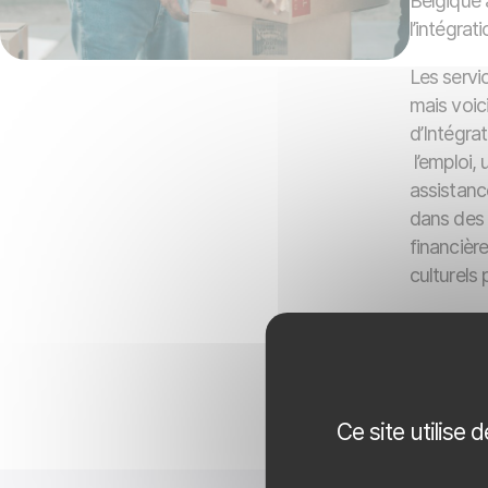
Belgique a
l’intégrati
Les servi
mais voic
d’Intégra
l’emploi,
assistance
dans des 
financièr
culturels 
Même si l
la même l
vie confo
Ce site utilise