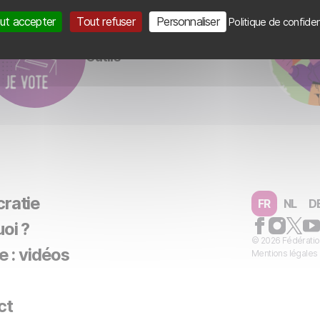
ut accepter
Tout refuser
Personnaliser
Politique de confiden
Outils
ratie
FR
NL
D
oi ?
© 2026 Fédératio
e : vidéos
Mentions légales
ct