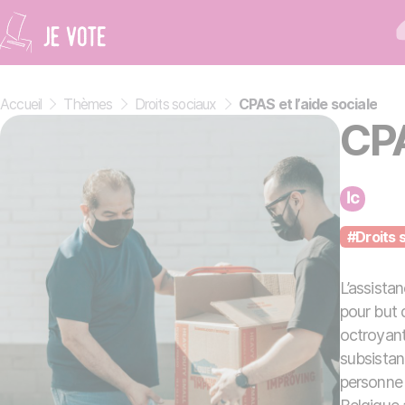
Panneau de gestion des cookies
Accueil
»
Thèmes
»
Droits sociaux
»
CPAS et l’aide sociale
CPA
#Droits 
L’assista
pour but 
octroyant
subsistan
personne 