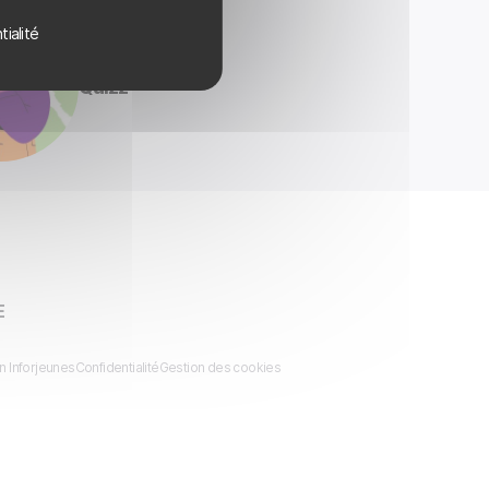
tialité
Quizz
E
n Inforjeunes
Confidentialité
Gestion des cookies