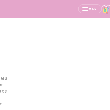
Menu
le) a
en
s de
en