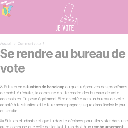
Panneau de gestion des cookies
Accueil
»
Comment voter ?
Se rendre au bureau de
vote
♿ Si tu es en
situation de handicap
ou que tu éprouves des problèmes
de mobilité réduite, ta commune doit te rendre des bureaux de vote
accessibles. Tu peux également être orienté·e vers un bureau de vote
adapté à ta situation et te faire accompagner jusque dans l’isoloir le jour
du scrutin.
🚂 Si tu es étudiant·e et que tu dois te déplacer pour aller voter dans une
autre commune que celle de ton kot, tu as droit à un
remboursement