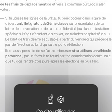
de tes frais de déplacement
de et vers la commune où tu dois aller
voter :
Si tu utilises les lignes de la SNCB, tu peux obtenir dans la gare de
départ
un billet gratuit de 2
ème
classe
sur présentation de ta
lettre de convocation et de ta carte d’identité (ou d’une attestation
spéciale s’il s’agit d’étudiant·e·s en kot, de malades hospitalisé·e·s…).
Le billet de train délivré est valable à partir du vendredi qui précède le
jour de l’élection au lundi qui suit le jour de l’élection.
Il est aussi possible de se faire rembourser
si tu utilises un véhicule
personnel
, par un formulaire fourni par ton administration communale,
que tu dois rendre trois jours après les élections au plus tard.
Comment voter ?
Ce site utilise des