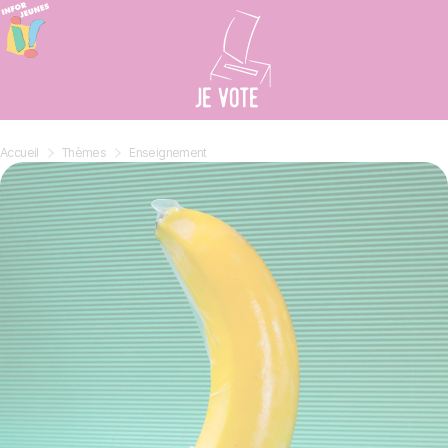
Cookies beheer paneel
Accueil
»
Thèmes
»
Enseignement