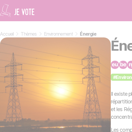
Cookie-Einstellungen
Accueil
»
Thèmes
»
Environnement
»
Énergie
Éne
#Enviro
Il existe 
répartiti
et les Ré
concentr
Les compét