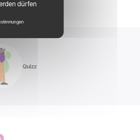
werden dürfen
estimmungen
Quizz
E