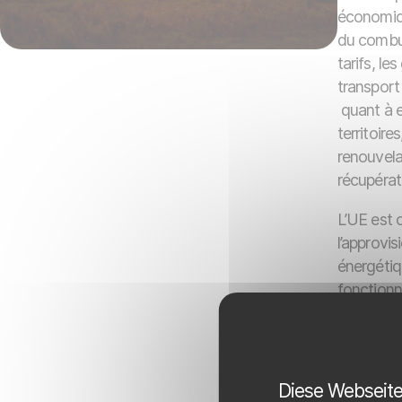
économiqu
du combust
tarifs, l
transport 
quant à e
territoire
renouvelab
récupérati
L’UE est c
l’approvi
énergétiq
fonctionne
stratégie
législati
d’ici 203
importatio
Diese Webseite