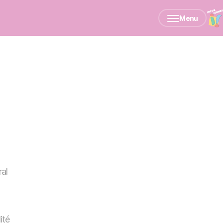
Menu
ral
ité