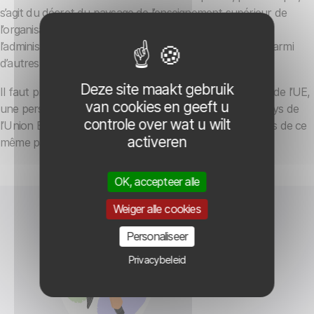
s’agit du décret du paysage de l’enseignement supérieur de
l’organisation académique des études (2013), qui régule
l’administration, les frais d’inscription et la finançabilité, parmi
d’autres.
Deze site maakt gebruik
Il faut préciser que, en tant que ressortissant d’un pays de l’UE,
van cookies en geeft u
une personne peut aussi étudier dans n’importe quel pays de
controle over wat u wilt
l’Union Européenne, au même prix que les ressortissants de ce
activeren
même pays.
OK, accepteer alle
Weiger alle cookies
Personaliseer
Privacybeleid
Comment voter ?