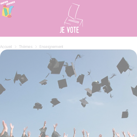
Cookies beheer paneel
Accueil
»
Thèmes
»
Enseignement